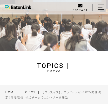
CONTACT
HOME
ABOUT US
SERVICE
TOPICS
COMPANY / ACCESS
TOPICS
トピックス
078-600-9865
HOME
TOPICS
【クラスイズ】テスラミッション2025開催決
定！参加高校、参加チームのエントリーを開始
CONTACT