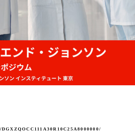
icle/DGXZQOCC111A30R10C25A8000000/