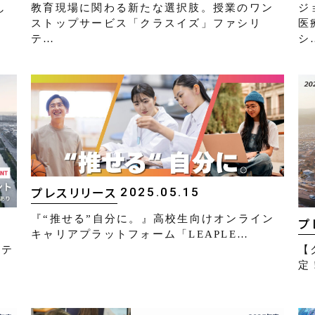
教育現場に関わる新たな選択肢。授業のワン
ジ
し
ストップサービス「クラスイズ」ファシリ
医
テ…
シ
2025.05.15
プレスリリース
『“推せる”自分に。』高校生向けオンライン
プ
キャリアプラットフォーム「LEAPLE…
【
「テ
定